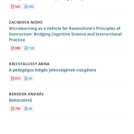
565
582
SACHDEVA NIDHI
Microlearning as a Vehicle for Rosenshine’s Principles of
Instruction: Bridging Cognitive Science and Instructional
Practice
888
158
KRICSFALUSSY ANNA
A pedagógus kiégés jelenségének vizsgálata
872
30
BENEDEK ANDRÁS
Beköszöntő
780
36