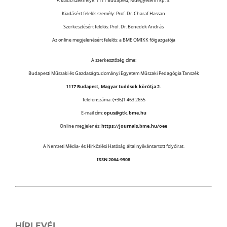
A kiadó székhelye: 1111 Budapest, Műegyetem rkp. 3.
Kiadásért felelős személy: Prof. Dr. Charaf Hassan
Szerkesztésért felelős: Prof. Dr. Benedek András
Az online megjelenésért felelős: a BME OMIKK főigazgatója
A szerkesztőség címe:
Budapesti Műszaki és Gazdaságtudományi Egyetem Műszaki Pedagógia Tanszék
1117 Budapest, Magyar tudósok körútja 2.
Telefonszáma: (+36)1 463 2655
E-mail cím:
opus@gtk.bme.hu
Online megjelenés:
https://journals.bme.hu/oee
A Nemzeti Média- és Hírközlési Hatóság által nyilvántartott folyóirat.
ISSN 2064-9908
HÍRLEVÉL