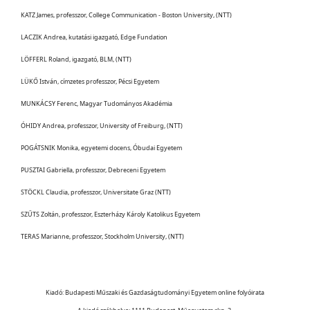
KATZ James, professzor, College Communication - Boston University, (NTT)
LACZIK Andrea, kutatási igazgató, Edge Fundation
LÖFFERL Roland, igazgató, BLM, (NTT)
LÜKŐ István, címzetes professzor, Pécsi Egyetem
MUNKÁCSY Ferenc, Magyar Tudományos Akadémia
ÓHIDY Andrea, professzor, University of Freiburg, (NTT)
POGÁTSNIK Monika, egyetemi docens, Óbudai Egyetem
PUSZTAI Gabriella, professzor, Debreceni Egyetem
STÖCKL Claudia, professzor, Universitate Graz (NTT)
SZŰTS Zoltán, professzor, Eszterházy Károly Katolikus Egyetem
TERAS Marianne, professzor, Stockholm University, (NTT)
Kiadó: Budapesti Műszaki és Gazdaságtudományi Egyetem online folyóirata