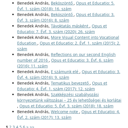
Benedek András,
Beköszöntő
,
Opus et Educatio: 5.
Évf. 1. szám (2018): 16. szám
Benedek András,
Beköszöntő
,
Opus et Educatio: 3.
Évf. 3. szám (2016): 8. szám
Benedek András,
Távoktatás másként
,
Opus et
Educatio: 7. Évf. 3. szám (2020): 26. szám
Benedek Andras,
More Visual Content into Vocational
Education
,
Opus et Educatio: 2. Évf. 1. szám (2015): 2.
szám
Benedek András,
Reflections on our second English
number of 2016
,
Opus et Educatio: 3. Évf. 6. szám
(2016): 11. szám
Benedek András,
E számunk elé
,
Opus et Educatio: 3.
Évf. 4. szám (2016): 9. szám
Benedek András,
Tematikus bevezető
,
Opus et
Educatio: 4. Évf. 1. szám (2017): 12. szám
Benedek András,
Szakképzési szabályozási
környezetünk változásai – 25 év lehetőségei és korlátai
,
Opus et Educatio: 5. Évf. 3. szám (2018): 18. szám
Benedek András,
Welcome note
,
Opus et Educatio: 4.
Évf. 2. szám (2017): 13. szám
1
2
3
4
5
6
>
>>