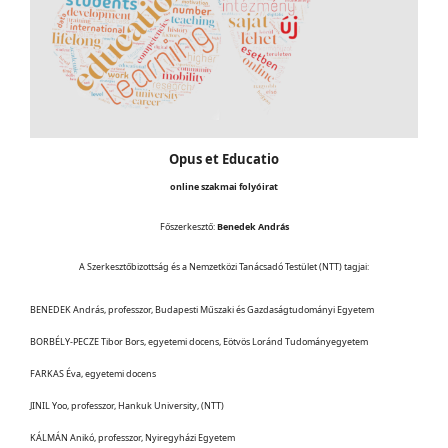
Opus et Educatio
online szakmai folyóirat
Főszerkesztő:
Benedek András
A Szerkesztőbizottság és a Nemzetközi Tanácsadó Testület (NTT) tagjai:
BENEDEK András, professzor, Budapesti Műszaki és Gazdaságtudományi Egyetem
BORBÉLY-PECZE Tibor Bors, egyetemi docens, Eötvös Loránd Tudományegyetem
FARKAS Éva, egyetemi docens
JINIL Yoo, professzor, Hankuk University, (NTT)
KÁLMÁN Anikó, professzor, Nyiregyházi Egyetem