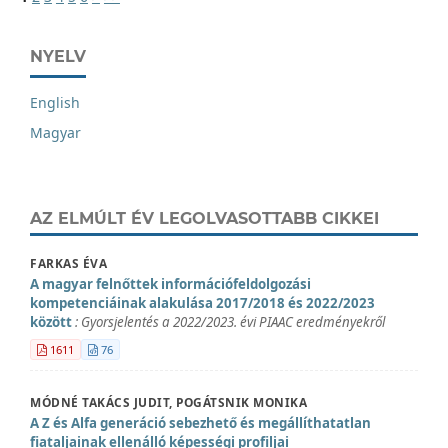
NYELV
English
Magyar
AZ ELMÚLT ÉV LEGOLVASOTTABB CIKKEI
FARKAS ÉVA
A magyar felnőttek információfeldolgozási
kompetenciáinak alakulása 2017/2018 és 2022/2023
között
: Gyorsjelentés a 2022/2023. évi PIAAC eredményekről
1611
76
MÓDNÉ TAKÁCS JUDIT, POGÁTSNIK MONIKA
A Z és Alfa generáció sebezhető és megállíthatatlan
fiataljainak ellenálló képességi profiljai