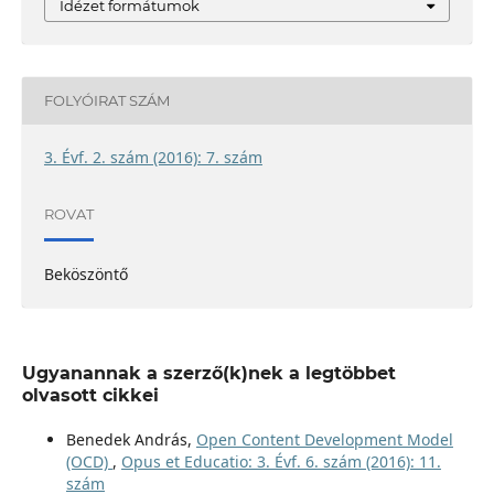
Idézet formátumok
FOLYÓIRAT SZÁM
3. Évf. 2. szám (2016): 7. szám
ROVAT
Beköszöntő
Ugyanannak a szerző(k)nek a legtöbbet
olvasott cikkei
Benedek András,
Open Content Development Model
(OCD)
,
Opus et Educatio: 3. Évf. 6. szám (2016): 11.
szám