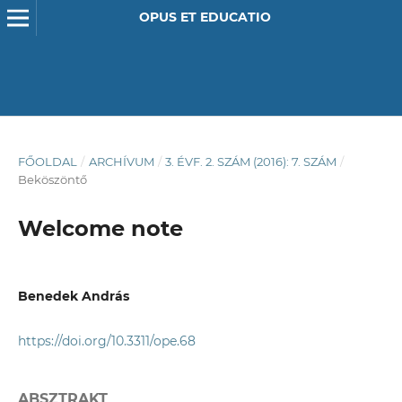
OPUS ET EDUCATIO
FŐOLDAL
/
ARCHÍVUM
/
3. ÉVF. 2. SZÁM (2016): 7. SZÁM
/
Beköszöntő
Welcome note
Benedek András
https://doi.org/10.3311/ope.68
ABSZTRAKT