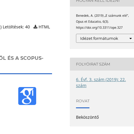
HOGYAN KELL IDÉZNI
Benedek, A. (2019) „E számunk elé”,
Opus et Educatio, 6(3).
) Letöltések: 40
HTML
https://doi.org/10.3311/ope.327
Idézet formátumok
ŐL ÉS A SCOPUS-
FOLYÓIRAT SZÁM
6. Évf. 3. szám (2019): 22.
szám
ROVAT
Beköszöntő