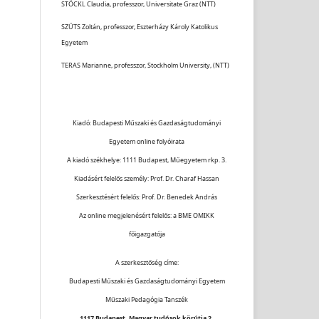
STÖCKL Claudia, professzor, Universitate Graz (NTT)
SZŰTS Zoltán, professzor, Eszterházy Károly Katolikus
Egyetem
TERAS Marianne, professzor, Stockholm University, (NTT)
Kiadó: Budapesti Műszaki és Gazdaságtudományi
Egyetem online folyóirata
A kiadó székhelye: 1111 Budapest, Műegyetem rkp. 3.
Kiadásért felelős személy: Prof. Dr. Charaf Hassan
Szerkesztésért felelős: Prof. Dr. Benedek András
Az online megjelenésért felelős: a BME OMIKK
főigazgatója
A szerkesztőség címe:
Budapesti Műszaki és Gazdaságtudományi Egyetem
Műszaki Pedagógia Tanszék
1117 Budapest, Magyar tudósok körútja 2.