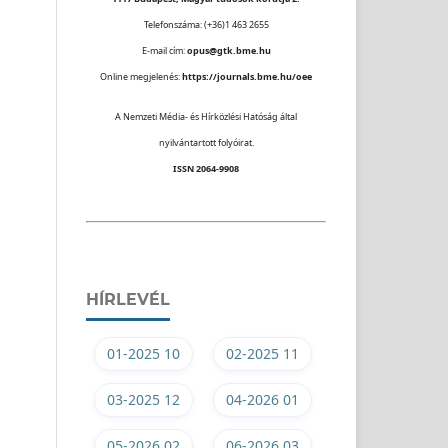
Telefonszáma: (+36)1 463 2655
E-mail cím:
opus@gtk.bme.hu
Online megjelenés:
https://journals.bme.hu/oee
A Nemzeti Média- és Hírközlési Hatóság által
nyilvántartott folyóirat.
ISSN 2064-9908
HÍRLEVÉL
01-2025 10
02-2025 11
03-2025 12
04-2026 01
05-2026 02
06-2026 03