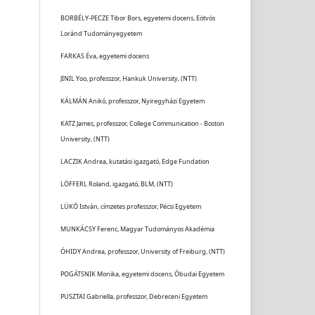
BORBÉLY-PECZE Tibor Bors, egyetemi docens, Eötvös
Loránd Tudományegyetem
FARKAS Éva, egyetemi docens
JINIL Yoo, professzor, Hankuk University, (NTT)
KÁLMÁN Anikó, professzor, Nyiregyházi Egyetem
KATZ James, professzor, College Communication - Boston
University, (NTT)
LACZIK Andrea, kutatási igazgató, Edge Fundation
LÖFFERL Roland, igazgató, BLM, (NTT)
LÜKŐ István, címzetes professzor, Pécsi Egyetem
MUNKÁCSY Ferenc, Magyar Tudományos Akadémia
ÓHIDY Andrea, professzor, University of Freiburg, (NTT)
POGÁTSNIK Monika, egyetemi docens, Óbudai Egyetem
PUSZTAI Gabriella, professzor, Debreceni Egyetem