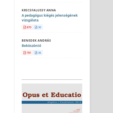
KRICSFALUSSY ANNA
A pedagógus kiégés jelenségének
vizsgálata
870
30
BENEDEK ANDRÁS
Beköszöntő
781
36