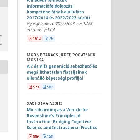
információfeldolgozási
kompetenciáinak alakulása
2017/2018 és 2022/2023 között
:
Gyorsjelentés a 2022/2023. évi PIAAC
eredményekről
1612
76
MÓDNÉ TAKÁCS JUDIT, POGÁTSNIK
MONIKA
A Z és Alfa generáció sebezhető és
megállíthatatlan fiataljainak
ellenálló képességi profiljai
570
582
SACHDEVA NIDHI
Microlearning as a Vehicle for
Rosenshine’s Principles of
Instruction: Bridging Cognitive
Science and Instructional Practice
889
158