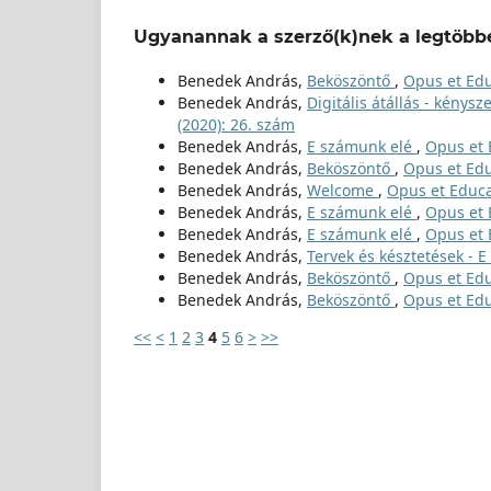
Ugyanannak a szerző(k)nek a legtöbbe
Benedek András,
Beköszöntő
,
Opus et Educ
Benedek András,
Digitális átállás - kénys
(2020): 26. szám
Benedek András,
E számunk elé
,
Opus et E
Benedek András,
Beköszöntő
,
Opus et Educ
Benedek András,
Welcome
,
Opus et Educat
Benedek András,
E számunk elé
,
Opus et E
Benedek András,
E számunk elé
,
Opus et E
Benedek András,
Tervek és késztetések - 
Benedek András,
Beköszöntő
,
Opus et Educ
Benedek András,
Beköszöntő
,
Opus et Educ
<<
<
1
2
3
4
5
6
>
>>