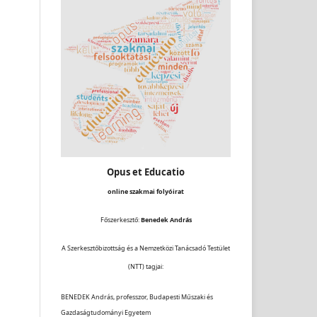
Opus et Educatio
online szakmai folyóirat
Főszerkesztő:
Benedek András
A Szerkesztőbizottság és a Nemzetközi Tanácsadó Testület
(NTT) tagjai:
BENEDEK András, professzor, Budapesti Műszaki és
Gazdaságtudományi Egyetem